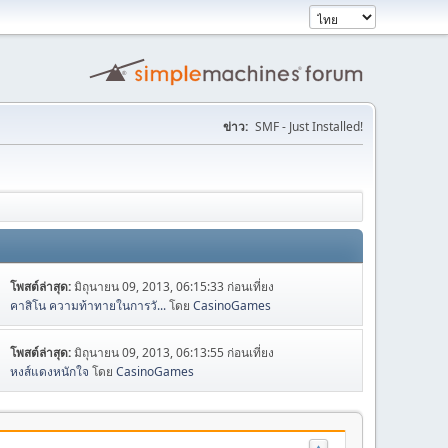
ข่าว:
SMF - Just Installed!
โพสต์ล่าสุด:
มิถุนายน 09, 2013, 06:15:33 ก่อนเที่ยง
คาสิโน ความท้าทายในการวั...
โดย
CasinoGames
โพสต์ล่าสุด:
มิถุนายน 09, 2013, 06:13:55 ก่อนเที่ยง
หงส์แดงหนักใจ
โดย
CasinoGames