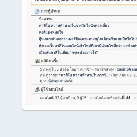
กระทู้ล่าสุด
ข้อความ
คาสิโน ความท้าทายในการวัดใจนักท่องเที่ยว
หงส์แดงหนักใจ
ลุ้นเกมพนันบอลว่าเพอร์ซีจะพาแมนฯยูไนเต็ดคว้าแชมป์หรือไม่
ถ้าเจอเว็บคาสิโนออนไลน์เจ้าใหม่ที่เขามีเงื่อนไขดีกว่า จะทำอย
เมื่อเล่นคาสิโนเสียมากๆจะทำอย่างไร?
สถิติฟอรั่ม
5 กระทู้ใน 5 หัวข้อ โดย 1 สมาชิก - สมาชิกล่าสุด:
CasinoGam
กระทู้ล่าสุด:
"
คาสิโน ความท้าทายในการวั...
"
(มิถุนายน 09, 20
ดูกระทู้ล่าสุดบนฟอรั่ม
ผู้ใช้ออนไลน์
ออนไลน์:
32 ผู้มาเยือน, 0 ผู้ใช้ - ออนไลน์มากที่สุดวันนี้:
44
- อ