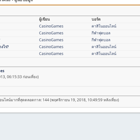
ผู้เขียน
บอร์ด
CasinoGames
คาสิโนออนไลน์
CasinoGames
กีฬาฟุตบอล
?
CasinoGames
กีฬาฟุตบอล
่างไร?
CasinoGames
คาสิโนออนไลน์
CasinoGames
คาสิโนออนไลน์
es
13, 06:15:33 ก่อนเที่ยง)
อนไลน์มากที่สุดตลอดกาล: 144 (พฤศจิกายน 19, 2018, 10:49:59 หลังเที่ยง)