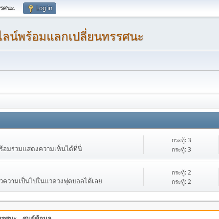
รรศนะ
.
Log in
นไลน์พร้อมแลกเปลี่ยนทรรศนะ
กระทู้: 3
้อมร่วมแสดงความเห็นได้ที่นี่
กระทู้: 3
กระทู้: 2
่าวความเป็นไปในแวดวงฟุตบอลได้เลย
กระทู้: 2
รศนะ - ศูนย์ข้อมูล