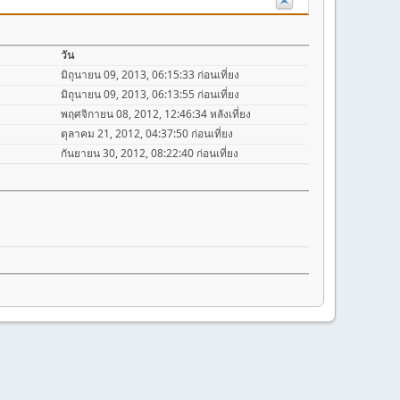
วัน
มิถุนายน 09, 2013, 06:15:33 ก่อนเที่ยง
มิถุนายน 09, 2013, 06:13:55 ก่อนเที่ยง
พฤศจิกายน 08, 2012, 12:46:34 หลังเที่ยง
ตุลาคม 21, 2012, 04:37:50 ก่อนเที่ยง
กันยายน 30, 2012, 08:22:40 ก่อนเที่ยง