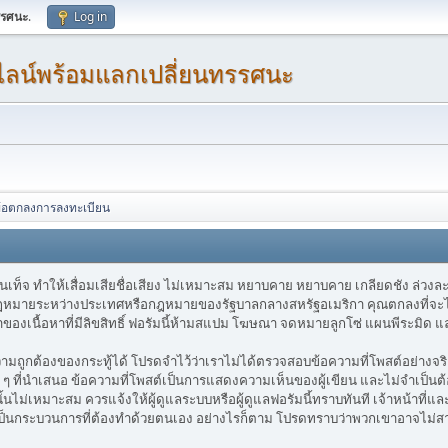
รรศนะ
.
Log in
นไลน์พร้อมแลกเปลี่ยนทรรศนะ
้อตกลงการลงทะเบียน
็นเท็จ ทำให้เสื่อมเสียชื่อเสียง ไม่เหมาะสม หยาบคาย หยาบคาย เกลียดชัง ล่วงละ
กฎหมายระหว่างประเทศหรือกฎหมายของรัฐบาลกลางสหรัฐอเมริกา คุณตกลงที่จะไม่โพส
าของเนื้อหาที่มีลิขสิทธิ์ ฟอรัมนี้ห้ามสแปม โฆษณา จดหมายลูกโซ่ แผนพีระมิด
ูกต้องของกระทู้ได้ โปรดจำไว้ว่าเราไม่ได้ตรวจสอบข้อความที่โพสต์อย่างจริงจัง 
ที่นำเสนอ ข้อความที่โพสต์เป็นการแสดงความเห็นของผู้เขียน และไม่จำเป็นต้อง
์นั้นไม่เหมาะสม ควรแจ้งให้ผู้ดูแลระบบหรือผู้ดูแลฟอรัมนี้ทราบทันที เจ้าหน้าที
เป็นกระบวนการที่ต้องทำด้วยตนเอง อย่างไรก็ตาม โปรดทราบว่าพวกเขาอาจไม่