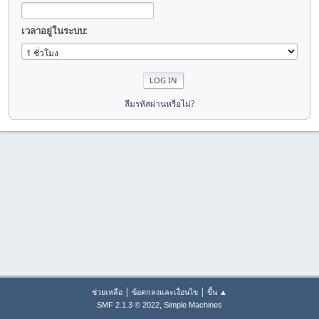
เวลาอยู่ในระบบ:
ลืมรหัสผ่านหรือไม่?
|
|
ช่วยเหลือ
ข้อตกลงและเงื่อนไข
ขึ้น ▲
,
SMF 2.1.3 © 2022
Simple Machines