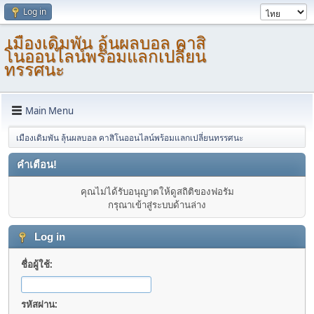
Log in
เมืองเดิมพัน ลุ้นผลบอล คาสิ
โนออนไลน์พร้อมแลกเปลี่ยน
ทรรศนะ
Main Menu
เมืองเดิมพัน ลุ้นผลบอล คาสิโนออนไลน์พร้อมแลกเปลี่ยนทรรศนะ
คำเตือน!
คุณไม่ได้รับอนุญาตให้ดูสถิติของฟอรัม
กรุณาเข้าสู่ระบบด้านล่าง
Log in
ชื่อผู้ใช้:
รหัสผ่าน: