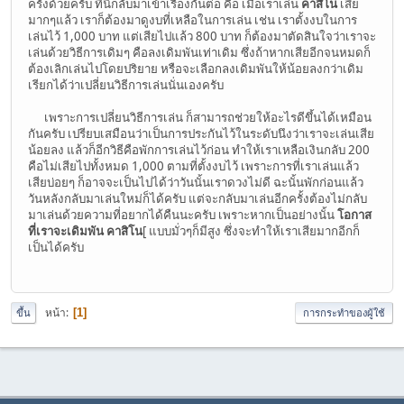
ครั้งด้วยครับ ทีนี้กลับมาเข้าเรื่องกันต่อ คือ เมื่อเราเล่น
คาสิโน
เสีย
มากๆแล้ว เราก็ต้องมาดูงบที่เหลือในการเล่น เช่น เราตั้งงบในการ
เล่นไว้ 1,000 บาท แต่เสียไปแล้ว 800 บาท ก็ต้องมาตัดสินใจว่าเราจะ
เล่นด้วยวิธีการเดิมๆ คือลงเดิมพันเท่าเดิม ซึ่งถ้าหากเสียอีกจนหมดก็
ต้องเลิกเล่นไปโดยปริยาย หรือจะเลือกลงเดิมพันให้น้อยลงกว่าเดิม
เรียกได้ว่าเปลี่ยนวิธีการเล่นนั่นเองครับ
เพราะการเปลี่ยนวิธีการเล่น ก็สามารถช่วยให้อะไรดีขึ้นได้เหมือน
กันครับ เปรียบเสมือนว่าเป็นการประกันไว้ในระดับนึงว่าเราจะเล่นเสีย
น้อยลง แล้วก็อีกวิธีคือพักการเล่นไว้ก่อน ทำให้เราเหลือเงินกลับ 200
คือไม่เสียไปทั้งหมด 1,000 ตามที่ตั้งงบไว้ เพราะการที่เราเล่นแล้ว
เสียบ่อยๆ ก็อาจจะเป็นไปได้ว่าวันนั้นเราดวงไม่ดี ฉะนั้นพักก่อนแล้ว
วันหลังกลับมาเล่นใหม่ก็ได้ครับ แต่จะกลับมาเล่นอีกครั้งต้องไม่กลับ
มาเล่นด้วยความที่อยากได้คืนนะครับ เพราะหากเป็นอย่างนั้น
โอกาส
ที่เราจะเดิมพัน คาสิโน
[ แบบมั่วๆก็มีสูง ซึ่งจะทำให้เราเสียมากอีกก็
เป็นได้ครับ
หน้า
1
ขึ้น
การกระทำของผู้ใช้