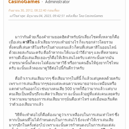
CasinoGames
Administrator
กันยายน 30, 2012, 08:22:40 ก่อนเที่ยง
แก้ไขล่าสุด
: มิถุนายน 04, 2023, 09:42:51 หลังเที่ยง โดย CasinoGames
มาว่ากันด้วยเรื่องคำถามยอดฮิตสำหรับนักเสี่ยงโชคทั้งหลายก็คือ
เมื่อเล่น
คาสิโน
แล้วเสียมากๆจะทำอย่างไร ก็จะขอกล่าวโดยรวม
ทั้งคนที่เล่นคาสิโนจริงๆในต่างแดนแล้ว ก็คนที่เล่นคาสิโนออนไลน์
ด้วยเลยล่ะกันนะครับ คือถ้าหากจะให้แนะนำวิธีง่ายๆ และที่หลายคน
ทราบดีเมื่อเล่นเสียเยอะๆก็คือให้เลิกเล่นไงครับ แต่กระนั้นหากมัน
ง่ายขนาดนั้นก็คงจะไม่ต้องมาหาวิธี หรือถามคนอื่นให้ยุ่งยากใช่ไหม
ครับ ฉะนั้นแล้วลองมาดูวิธีต่อไปนี้กันดีกว่าครับ
คือถ้าเราเล่นเสียมากๆ ซึ่งเสียมากๆในที่นี้ ก็แล้วแต่บุคคลด้วยครับ
เพราะการเล่นเสียมากๆของแต่ละคนความหมายอาจจะเหมือนหรือ
แตกต่างกันออกไป เช่นบางคนเสีย 500 บาทก็ถือว่ามากแล้ว แต่บาง
คนเสียเป็นหมื่นๆถึงจะคิดว่าเสียมาก ฉะนั้นแล้วอยู่ที่แต่ล่ะคนเลยครับ
ว่าความหมายของการเล่นเสียมากๆนั่นคือเท่าไหร่ แต่เมื่อพอเริ่มคิด
ว่าตัวเองเสียมากแล้ว
วิธีที่จะทำต่อไปก็คือต้องมาดูว่าเราเหลืองบในการเล่นเท่าไหร่ ซึ่ง
หากเป็นคนที่ไม่ได้กำหนดงบในการเล่นไว้ ยิ่งจะทำให้เราเล่นเสีย
มากๆอีกในครั้งต่อๆไป เพราะฉะนั้นควรกำหนดงบในการเล่นแต่ล่ะ