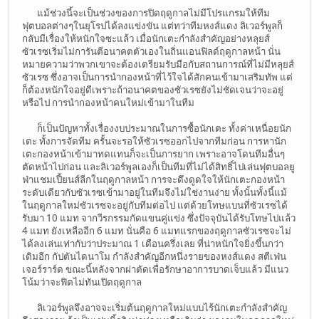
แม้ช่วงนี้จะเป็นช่วงของการปิดฤดูกาลไม่มีโปรแกรมให้ทีม
ฟุตบอลต่างๆในยุโรปได้ลงแข่งขัน แต่ทว่าทีมหงส์แดง ลิเวอร์พูลก็
กลับมีเรื่องให้หนักใจซะแล้ว เมื่อนักเตะกำลังสำคัญอย่างหลุยส์
ซัวเรซเริ่มไม่การันตีอนาคตตัวเองในถิ่นแอนฟิลด์ฤดูกาลหน้า นั่น
หมายความว่าพวกเขาจะต้องเตรียมรับมือกับสถานการณ์ที่ไม่มีหลุยส์
ซัวเรซ ซึ่งอาจเป็นการนำกองหน้าที่ไว้ใจได้สักคนเข้ามาเสริมทัพ แต่
ก็ต้องหนักใจอยู่ดีเพราะถ้าอนาคตของซัวเรซยังไม่ชัดเจนว่าจะอยู่
หรือไป การนำกองหน้าคนใหม่เข้ามาในทีม
ก็เป็นปัญหาทั้งเรื่องงบประมาณในการซื้อนักเตะ ทั้งค่าเหนื่อยนัก
เตะ ทั้งการจัดทีม ครั้นจะรอให้ซัวเรซออกไปจากทีมก่อน การหานัก
เตะกองหน้าเข้ามาทดแทนก็จะเป็นการยาก เพราะอาจโดนทีมอื่นๆ
ตัดหน้าไปก่อน และลิเวอร์พูลเองก็เป็นทีมที่ไม่ได้สิทธิ์ไปเล่นฟุตบอลยู
ฟ่าแชมเปี้ยนส์ลีกในฤดูกาลหน้า การจะดึงดูดใจให้นักเตะกองหน้า
ระดับเดียวกับซัวเรซเข้ามาอยู่ในทีมจึงไม่ใช่งานง่าย ทั้งนั้นทั้งนี้แม้
ในฤดูกาลใหม่ซัวเรซจะอยู่กับทีมต่อไป แต่ด้วยโทษแบนที่ซัวเรซได้
รับมา 10 แมท จากวีรกรรมกัดแขนคู่แข่ง ซึ่งปัจจุบันได้รับโทษไปแล้ว
4 แมท ยังเหลืออีก 6 แมท นั่นคือ 6 แมทแรกของฤดูกาลซัวเรซจะไม่
ได้ลงเล่นเท่ากับว่าประมาณ 1 เดือนครึ่งเลย ที่น่าหนักใจยิ่งขึ้นกว่า
เดิมอีก กัปตันไดนาโม กำลังสำคัญอีกหนึ่งรายของหงส์แดง สตีเฟ่น
เจอร์ราร์ด ขณะนี้หลังจากผ่าตัดเพื่อรักษาอาการบาดเจ็บแล้ว มีแนว
โน้มว่าจะฟิตไม่ทันเปิดฤดูกาล
ลิเวอร์พูลจึงอาจจะเริ่มต้นฤดูกาลใหม่แบบไร้นักเตะกำลังสำคัญ