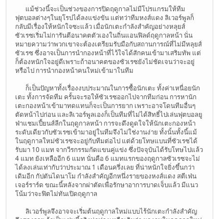
แม้ช่วงนี้จะเป็นช่วงของการปิดฤดูกาลไม่มีโปรแกรมให้ทีม
ฟุตบอลต่างๆในยุโรปได้ลงแข่งขัน แต่ทว่าทีมหงส์แดง ลิเวอร์พูลก็
กลับมีเรื่องให้หนักใจซะแล้ว เมื่อนักเตะกำลังสำคัญอย่างหลุยส์
ซัวเรซเริ่มไม่การันตีอนาคตตัวเองในถิ่นแอนฟิลด์ฤดูกาลหน้า นั่น
หมายความว่าพวกเขาจะต้องเตรียมรับมือกับสถานการณ์ที่ไม่มีหลุยส์
ซัวเรซ ซึ่งอาจเป็นการนำกองหน้าที่ไว้ใจได้สักคนเข้ามาเสริมทัพ แต่
ก็ต้องหนักใจอยู่ดีเพราะถ้าอนาคตของซัวเรซยังไม่ชัดเจนว่าจะอยู่
หรือไป การนำกองหน้าคนใหม่เข้ามาในทีม
ก็เป็นปัญหาทั้งเรื่องงบประมาณในการซื้อนักเตะ ทั้งค่าเหนื่อยนัก
เตะ ทั้งการจัดทีม ครั้นจะรอให้ซัวเรซออกไปจากทีมก่อน การหานัก
เตะกองหน้าเข้ามาทดแทนก็จะเป็นการยาก เพราะอาจโดนทีมอื่นๆ
ตัดหน้าไปก่อน และลิเวอร์พูลเองก็เป็นทีมที่ไม่ได้สิทธิ์ไปเล่นฟุตบอลยู
ฟ่าแชมเปี้ยนส์ลีกในฤดูกาลหน้า การจะดึงดูดใจให้นักเตะกองหน้า
ระดับเดียวกับซัวเรซเข้ามาอยู่ในทีมจึงไม่ใช่งานง่าย ทั้งนั้นทั้งนี้แม้
ในฤดูกาลใหม่ซัวเรซจะอยู่กับทีมต่อไป แต่ด้วยโทษแบนที่ซัวเรซได้
รับมา 10 แมท จากวีรกรรมกัดแขนคู่แข่ง ซึ่งปัจจุบันได้รับโทษไปแล้ว
4 แมท ยังเหลืออีก 6 แมท นั่นคือ 6 แมทแรกของฤดูกาลซัวเรซจะไม่
ได้ลงเล่นเท่ากับว่าประมาณ 1 เดือนครึ่งเลย ที่น่าหนักใจยิ่งขึ้นกว่า
เดิมอีก กัปตันไดนาโม กำลังสำคัญอีกหนึ่งรายของหงส์แดง สตีเฟ่น
เจอร์ราร์ด ขณะนี้หลังจากผ่าตัดเพื่อรักษาอาการบาดเจ็บแล้ว มีแนว
โน้มว่าจะฟิตไม่ทันเปิดฤดูกาล
ลิเวอร์พูลจึงอาจจะเริ่มต้นฤดูกาลใหม่แบบไร้นักเตะกำลังสำคัญ