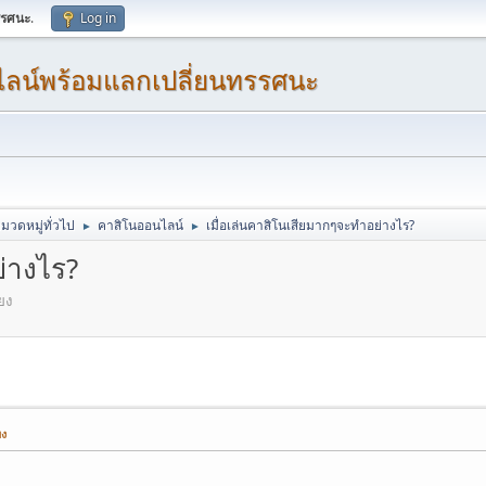
รรศนะ
.
Log in
นไลน์พร้อมแลกเปลี่ยนทรรศนะ
มวดหมู่ทั่วไป
คาสิโนออนไลน์
เมื่อเล่นคาสิโนเสียมากๆจะทำอย่างไร?
►
►
่างไร?
ยง
ยง