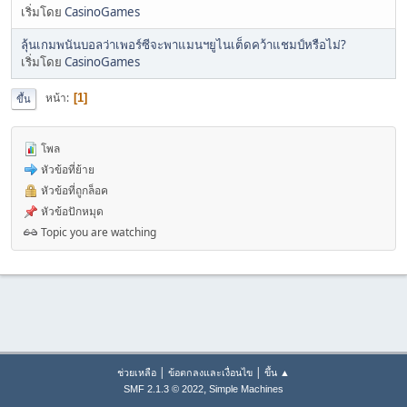
เริ่มโดย
CasinoGames
ลุ้นเกมพนันบอลว่าเพอร์ซีจะพาแมนฯยูไนเต็ดคว้าแชมป์หรือไม่?
เริ่มโดย
CasinoGames
หน้า
1
ขึ้น
โพล
หัวข้อที่ย้าย
หัวข้อที่ถูกล็อค
หัวข้อปักหมุด
Topic you are watching
|
|
ช่วยเหลือ
ข้อตกลงและเงื่อนไข
ขึ้น ▲
,
SMF 2.1.3 © 2022
Simple Machines